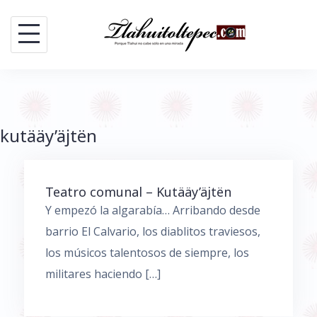
Skip
to
content
kutääy’äjtën
Teatro comunal – Kutääy’äjtën
Y empezó la algarabía… Arribando desde
barrio El Calvario, los diablitos traviesos,
los músicos talentosos de siempre, los
militares haciendo […]